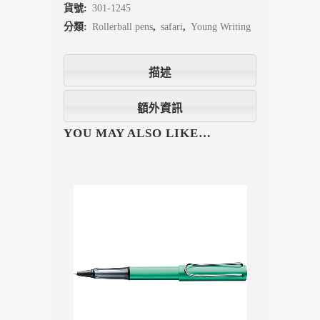
貨號:
301-1245
分類:
Rollerball pens
,
safari
,
Young Writing
描述
額外資訊
YOU MAY ALSO LIKE…