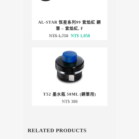
AL-STAR 恆星系列99 紫焰紅 鋼
筆 – 紫焰紅, F
原
目
NT$
1,750
NT$
1,050
始
前
價
價
格：
格：
NT$ 1,750。
NT$ 1,050。
T52 墨水瓶 50ML (鋼筆用)
NT$
380
RELATED PRODUCTS