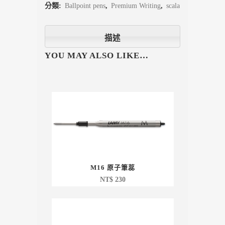
分類:
Ballpoint pens
,
Premium Writing
,
scala
描述
YOU MAY ALSO LIKE…
M16 原子筆蕊
NT$
230