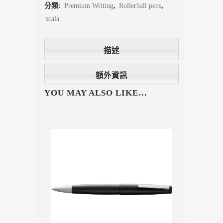
分類:
Premium Writing
,
Rollerball pens
,
scala
描述
額外資訊
YOU MAY ALSO LIKE…