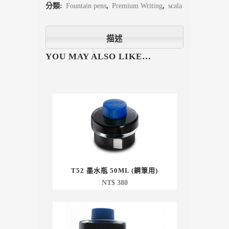
分類:
Fountain pens
,
Premium Writing
,
scala
描述
YOU MAY ALSO LIKE…
T52 墨水瓶 50ML (鋼筆用)
NT$
380