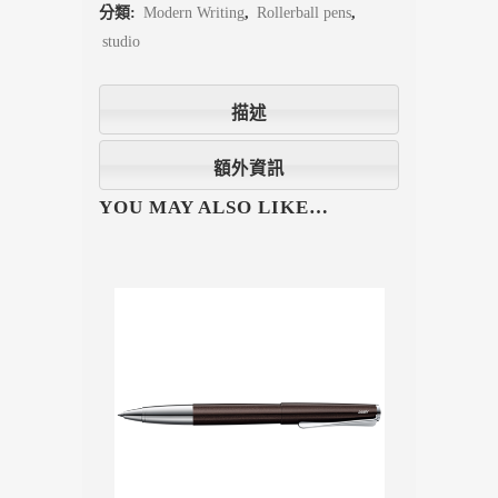
分類:
Modern Writing
,
Rollerball pens
,
studio
描述
額外資訊
YOU MAY ALSO LIKE…