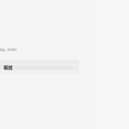
ing
,
studio
描述