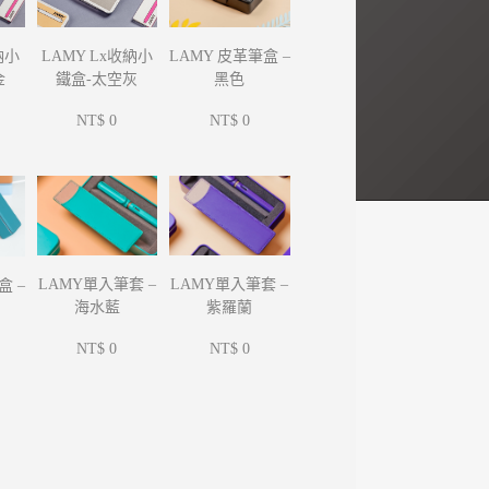
納小
LAMY Lx收納小
LAMY 皮革筆盒 –
金
鐵盒-太空灰
黑色
NT$ 0
NT$ 0
LAMY單入筆套 –
LAMY單入筆套 –
盒 –
海水藍
紫羅蘭
NT$ 0
NT$ 0