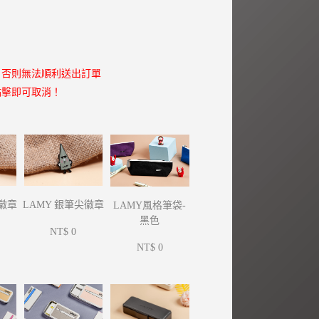
，否則無法順利送出訂單
點擊即可取消！
尖徽章
LAMY 銀筆尖徽章
LAMY風格筆袋-
黑色
NT$ 0
NT$ 0