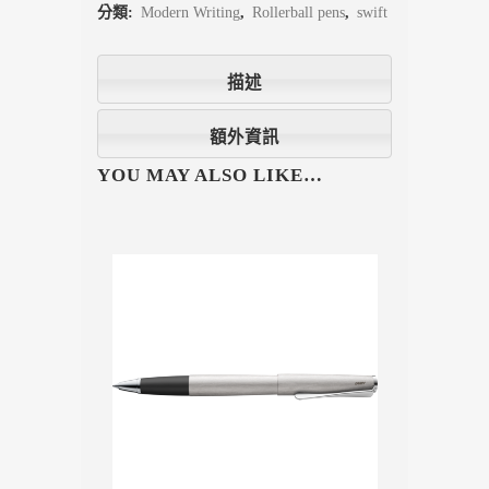
分類:
Modern Writing
,
Rollerball pens
,
swift
描述
額外資訊
YOU MAY ALSO LIKE…