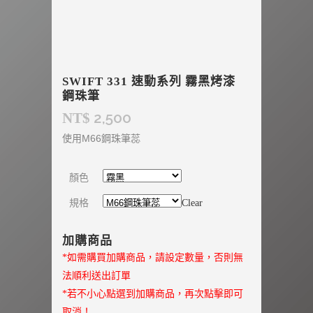
SWIFT 331 速動系列 霧黑烤漆
鋼珠筆
2,500
NT$
使用M66鋼珠筆蕊
顏色
規格
Clear
加購商品
*如需購買加購商品，請設定數量，否則無
法順利送出訂單
*若不小心點選到加購商品，再次點擊即可
取消！