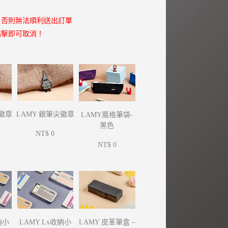
，否則無法順利送出訂單
點擊即可取消！
尖徽章
LAMY 銀筆尖徽章
LAMY風格筆袋-
黑色
NT$ 0
NT$ 0
納小
LAMY Lx收納小
LAMY 皮革筆盒 –