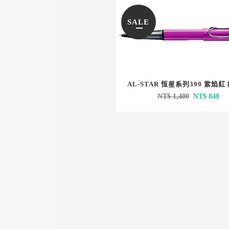
SALE
AL-STAR 恆星系列399 紫焰紅
原
目
NT$
1,400
NT$
840
始
前
價
價
格：
格
NT$ 1,400
NT