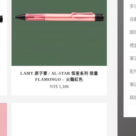
多
自
鋼
禮
筆芯
配
LAMY 原子筆 / AL-STAR 恆星系列 限量
FLAMONGO – 火鶴紅色
筆
NT$
1,100
精