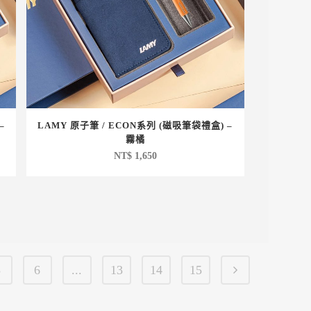
–
LAMY 原子筆 / ECON系列 (磁吸筆袋禮盒) –
霧橘
NT$
1,650
5
6
...
13
14
15