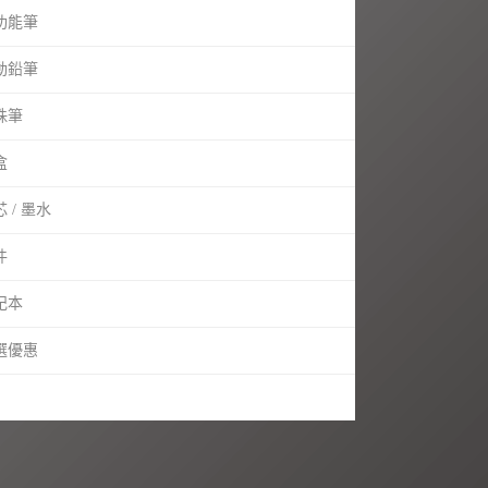
功能筆
動鉛筆
珠筆
盒
 / 墨水
件
記本
選優惠