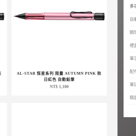
多
自
鋼
禮
筆芯
配
灰
AL-STAR 恆星系列 限量 AUTUMN PINK 秋
日紅色 自動鉛筆
筆
NT$
1,100
精