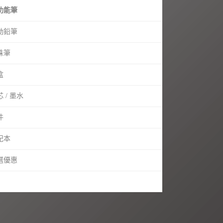
功能筆
動鉛筆
珠筆
盒
 / 墨水
件
記本
選優惠