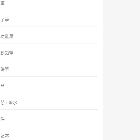
鋼筆
原子筆
多功能筆
自動鉛筆
鋼珠筆
禮盒
芯 / 墨水
配件
筆記本