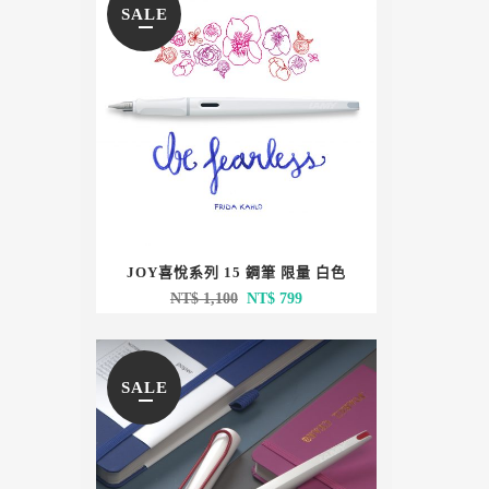
SALE
JOY喜悅系列 15 鋼筆 限量 白色
原
目
NT$
1,100
NT$
799
始
前
價
價
格：
格：
SALE
NT$ 1,100。
NT$ 799。