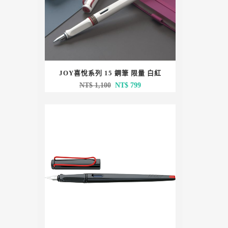
JOY喜悅系列 15 鋼筆 限量 白紅
原
目
NT$
1,100
NT$
799
始
前
價
價
格：
格：
NT$ 1,100。
NT$ 799。