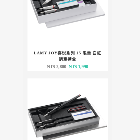
LAMY JOY喜悅系列 15 限量 白紅
鋼筆禮盒
原
目
NT$
2,800
NT$
1,990
始
前
價
價
格：
格：
NT$ 2,800。
NT$ 1,990。