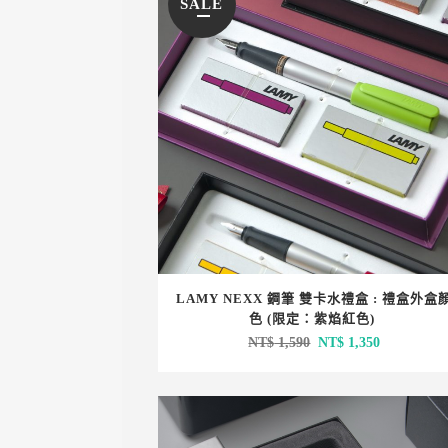
SALE
LAMY NEXX 鋼筆 雙卡水禮盒 : 禮盒外盒
色 (限定：紫焰紅色)
原
目
NT$
1,590
NT$
1,350
始
前
價
價
格：
格：
NT$ 1,590。
NT$ 1,350