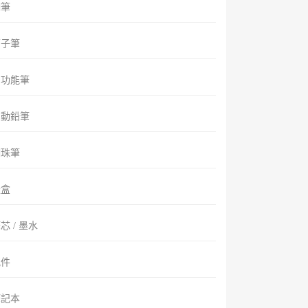
鋼筆
原子筆
多功能筆
自動鉛筆
鋼珠筆
禮盒
芯 / 墨水
配件
筆記本