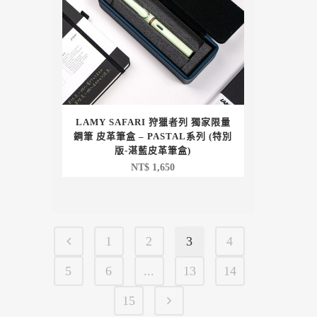
LAMY SAFARI 狩獵者列 獨家限量
鋼筆 皮革筆盒 – PASTAL系列 (特別
版-湛藍皮革筆盒)
NT$
1,650
1
2
3
4
5
6
...
13
14
15