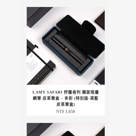
格
範
圍：
NT$ 1,200
到
NT$ 1,650
LAMY SAFARI 狩獵者列 獨家限量
鋼筆 皮革筆盒 – 多彩 (特別版-湛藍
皮革筆盒)
NT$
1,650