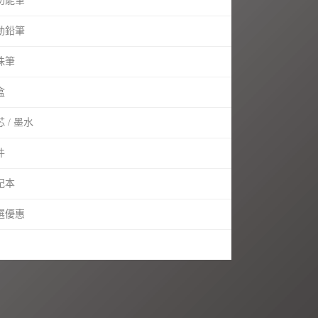
功能筆
動鉛筆
珠筆
盒
 / 墨水
件
記本
選優惠