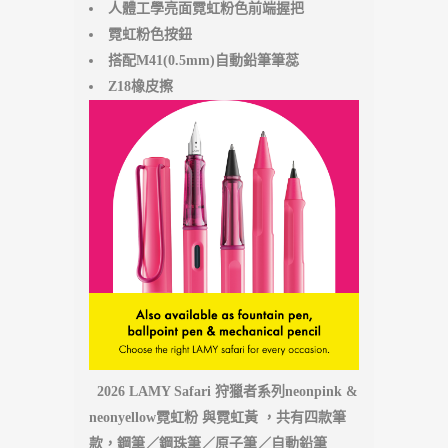
人體工學亮面霓虹粉色前端握把
霓虹粉色按鈕
搭配M41(0.5mm)自動鉛筆筆蕊
Z18橡皮擦
2026 LAMY Safari 狩獵者系列neonpink &
neonyellow霓虹粉 與霓虹黃 ，共有四款筆
款，鋼筆／鋼珠筆／原子筆／自動鉛筆