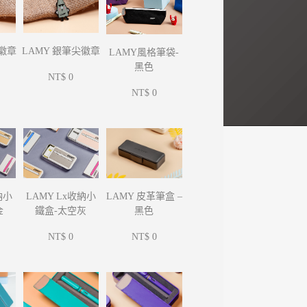
尖徽章
LAMY 銀筆尖徽章
LAMY風格筆袋-
黑色
NT$ 0
NT$ 0
納小
LAMY Lx收納小
LAMY 皮革筆盒 –
金
鐵盒-太空灰
黑色
NT$ 0
NT$ 0