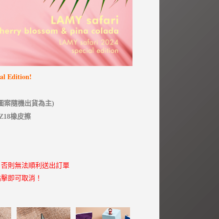
l Edition!
圖案隨機出貨為主)
Z18橡皮擦
，否則無法順利送出訂單
點擊即可取消！