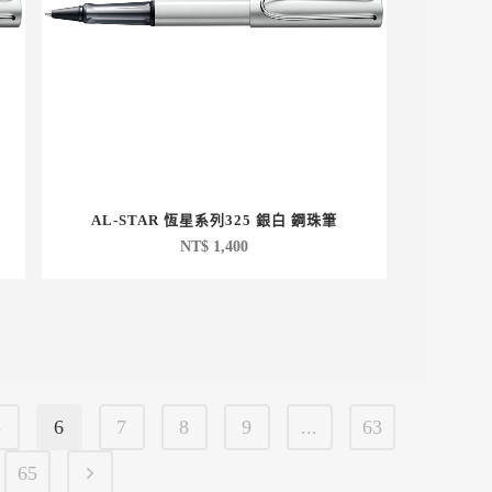
AL-STAR 恆星系列325 銀白 鋼珠筆
NT$
1,400
5
6
7
8
9
...
63
65