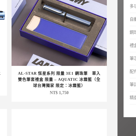
多
自
鋼
禮
筆芯
配
冰
AL-STAR 恆星系列 限量 3E1 鋼珠筆 單入
雙色筆套禮盒 限量 – AQUATIC 冰霜藍（全
筆
球台灣獨家 限定：冰霜藍）
NT$
1,750
精