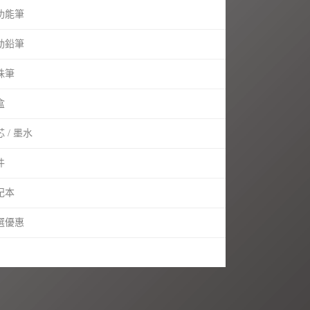
功能筆
動鉛筆
珠筆
盒
 / 墨水
件
記本
選優惠